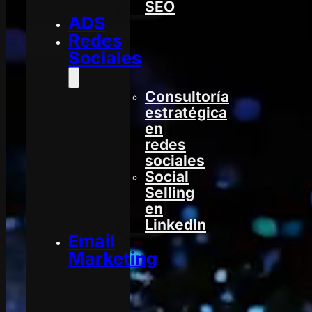
SEO
ADS
Redes
Sociales
Consultoría
estratégica
en
redes
sociales
Social
Selling
en
LinkedIn
Email
Marketing