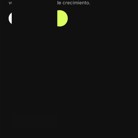
la empresa lo siente:
menos oportunidades, más
gastos y crecimiento estancado junto a sin sabores. En
La Agencia D Marketing nos integramos a tu realidad,
identificamos lo que está frenando tus resultados y
creamos planes estratégicos “SMART” basados en
mercado, datos y experiencia, para que el marketing
vuelva a ser tu motor de crecimiento.
Hablemos