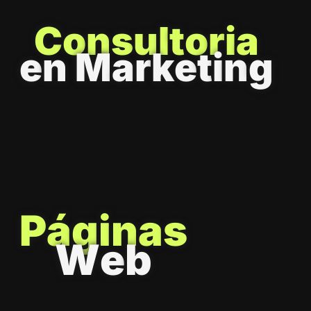
C
o
n
s
u
l
t
o
r
i
a
e
n
M
a
r
k
e
t
i
n
g
P
á
g
i
n
a
s
W
e
b