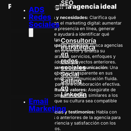
SEO
Pasos para elegir la agencia ideal
ADS
Redes
Definir objetivos y necesidades:
Clarifica qué
Sociales
esperas lograr con el marketing digital: aumentar
ventas, mejorar la presencia en línea, generar
leads, etc. Esto te ayudará a identificar qué
servicios necesitas.
Consultoría
Investigar y comparar agencias:
Busca agencias
estratégica
con experiencia en tu sector y analiza su
en
portafolio. Compara sus servicios, enfoques y
redes
resultados obtenidos en proyectos anteriores.
sociales
Evaluar la transparencia y comunicación:
Una
buena agencia debe ser transparente en sus
Social
procesos y mantener una comunicación fluida.
Selling
Esto es esencial para una colaboración efectiva.
en
Considerar la cultura y valores:
Asegúrate de
LinkedIn
que la agencia comparta valores similares a los
Email
de tu empresa y que su cultura sea compatible
con la tuya.
Marketing
Solicitar referencias y testimonios:
Habla con
clientes actuales o anteriores de la agencia para
conocer su experiencia y satisfacción con los
servicios recibidos.