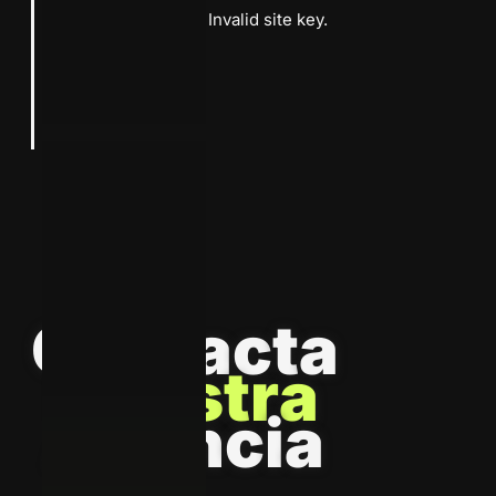
Google reCaptcha: Invalid site key.
Suscribirme
C
o
n
t
a
c
t
a
N
u
e
s
t
r
a
A
g
e
n
c
i
a