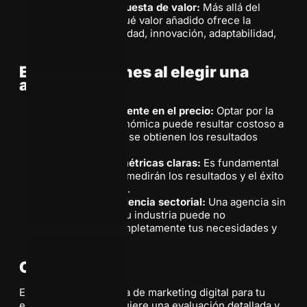
Analizar la propuesta de valor:
Más allá del
precio, evalúa qué valor añadido ofrece la
agencia: creatividad, innovación, adaptabilidad,
etc.
Errores comunes al elegir una
agencia
Basarse únicamente en el precio:
Optar por la
opción más económica puede resultar costoso a
largo plazo si no se obtienen los resultados
deseados.
No establecer métricas claras:
Es fundamental
definir cómo se medirán los resultados y el éxito
de las campañas.
Ignorar la experiencia sectorial:
Una agencia sin
experiencia en tu industria puede no
comprender completamente tus necesidades y
desafíos.
Conclusión
Elegir la mejor agencia de marketing digital para tu
empresa en 2025 requiere una evaluación detallada y