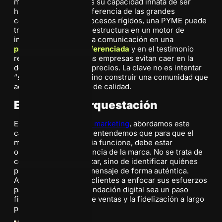
medianas empresas es su capacidad innata de ser
humanas y ágiles. A diferencia de las grandes
corporaciones con procesos rígidos, una PYME puede
transformar su propia estructura en un motor de
influencia. Al centrar la comunicación en una
propuesta de valor diferenciada
y en el testimonio
real de sus clientes, las empresas evitan caer en la
destructiva guerra de precios. La clave no es intentar
“sonar como todos”, sino construir una comunidad que
actúe como referente de calidad.
Estrategia y orquestación
En nuestra
agencia de marketing
, abordamos este
cambio de paradigma, entendemos que para que el
marketing de influencia funcione, debe estar
orquestado con la esencia de la marca. No se trata de
contratar perfiles al azar, sino de identificar quiénes
pueden transmitir su mensaje de forma auténtica.
Ayudamos a nuestros clientes a enfocar sus esfuerzos
para que cada recomendación digital sea un paso
firme hacia el cierre de ventas y la fidelización a largo
plazo.