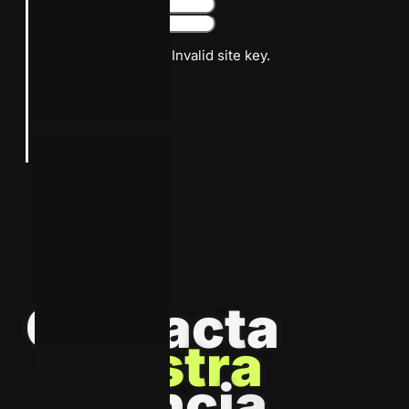
Google reCaptcha: Invalid site key.
Suscribirme
C
o
n
t
a
c
t
a
N
u
e
s
t
r
a
A
g
e
n
c
i
a