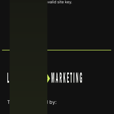
Google reCaptcha: Invalid site key.
Enviar
Trusted and listed by: