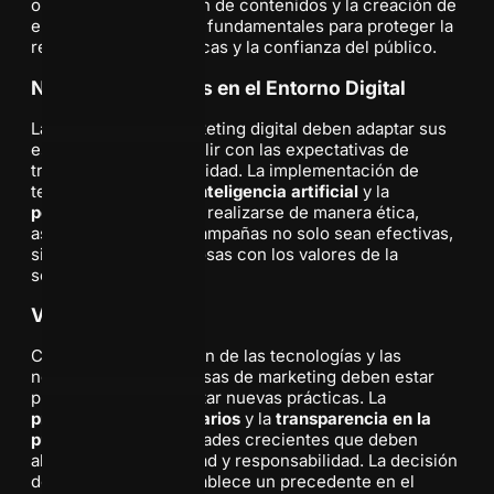
operan. La moderación de contenidos y la creación de
entornos seguros son fundamentales para proteger la
reputación de las marcas y la confianza del público.
Nuevas Estrategias en el Entorno Digital
Las empresas de marketing digital deben adaptar sus
estrategias para cumplir con las expectativas de
transparencia y privacidad. La implementación de
tecnologías como la
inteligencia artificial
y la
personalización
debe realizarse de manera ética,
asegurando que las campañas no solo sean efectivas,
sino también respetuosas con los valores de la
sociedad.
Visión a Futuro
Con la rápida evolución de las tecnologías y las
normativas, las empresas de marketing deben estar
preparadas para adoptar nuevas prácticas. La
privacidad de los usuarios
y la
transparencia en la
publicidad
son prioridades crecientes que deben
abordarse con seriedad y responsabilidad. La decisión
de
La Vanguardia
establece un precedente en el