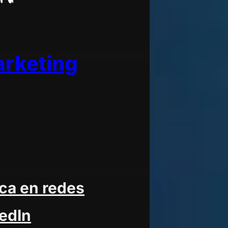
arketing
ica en redes
kedIn