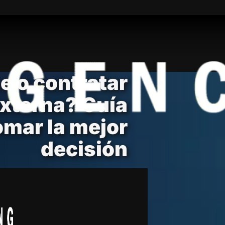
e o contratar
xterna? Guía
omar la mejor
decisión