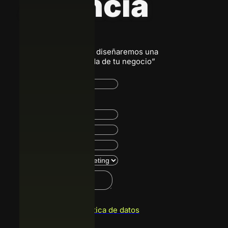
A
g
e
n
c
i
a
“Escríbenos, juntos diseñaremos una
solución a la medida de tu negocio”
Acepto
política de datos