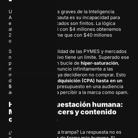
Uno de los errores más graves de la Inteligencia
Artificial aplicada a la pauta es su incapacidad para
entender que los mercados son finitos. La lógica
algorítmica es lineal: si con $4 millones obtenemos
200 clientes, la IA asume que con $40 millones
obtendremos 2.000.
Sin embargo, en la realidad de las PYMES y mercados
nicho, el público objetivo tiene un límite. Superado ese
punto, la IA entra en un bucle de
hiper-saturación
,
mostrando el mismo anuncio infinitamente a las
mismas personas que ya decidieron no comprar. Esto
dispara el
Costo por Adquisición (CPA) hasta en un
50%
, desperdiciando presupuesto en una audiencia
agotada que empieza a percibir a la marca como spam.
Hacia una orquestación humana:
Micro-influencers y contenido
con sustancia
¿Cómo escapar de esta trampa? La respuesta no es
gastar más, sino gastar de forma más humana. El