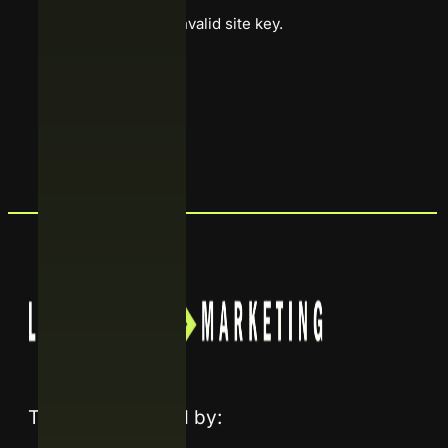
Google reCaptcha: Invalid site key.
Enviar
Trusted and listed by: