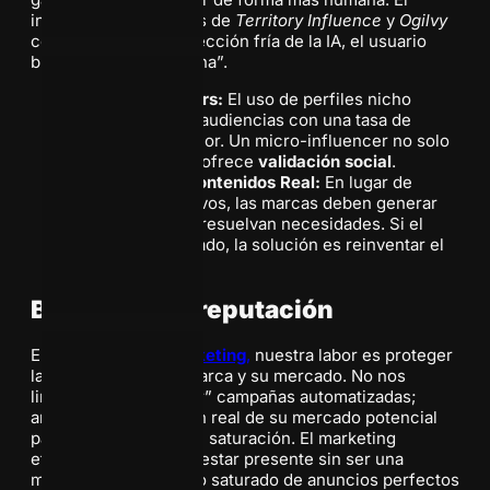
informe de tendencias de
Territory Influence
y
Ogilvy
coincide: ante la perfección fría de la IA, el usuario
busca “fricción humana”.
Micro-influencers:
El uso de perfiles nicho
permite llegar a audiencias con una tasa de
confianza superior. Un micro-influencer no solo
ofrece alcance, ofrece
validación social
.
Marketing de Contenidos Real:
En lugar de
anuncios intrusivos, las marcas deben generar
contenidos que resuelvan necesidades. Si el
canal está saturado, la solución es reinventar el
mensaje.
Blindando su reputación
En
La Agencia D Marketing
,
nuestra labor es proteger
la relación entre su marca y su mercado. No nos
limitamos a “encender” campañas automatizadas;
analizamos el volumen real de su mercado potencial
para evitar el punto de saturación. El marketing
efectivo es el arte de estar presente sin ser una
molestia. En un mundo saturado de anuncios perfectos