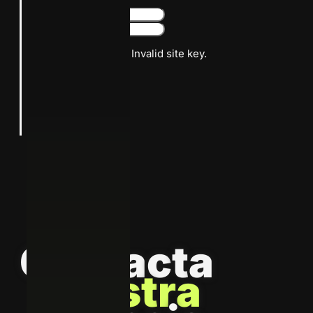
Google reCaptcha: Invalid site key.
Suscribirme
C
o
n
t
a
c
t
a
N
u
e
s
t
r
a