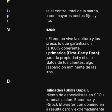
House)
La elección natural para el control total de la marca,
pero también la opción con mayores costos fijos y
riesgo de estancamiento.
Ventajas del
In-House
Deep Alignment:
El equipo vive la cultura y los
valores de la empresa, lo que garantiza un
mensaje de marca 100% coherente.
Control de datos primarios (First-Party Data):
Es más fácil asegurar la propiedad y el uso
exclusivo de los datos de tus clientes, algo
crucial ante la desaparición inminente de las
cookies
de terceros.
Desafíos Críticos:
La Brecha de Habilidades (Skills Gap):
El
mercado está sediento de especialistas en SEO +
IA o en Pauta + Automatización. Encontrar y
retener a un
Full-Stack Marketer
con dominio en
todas estas áreas resulta caro y extremadamente