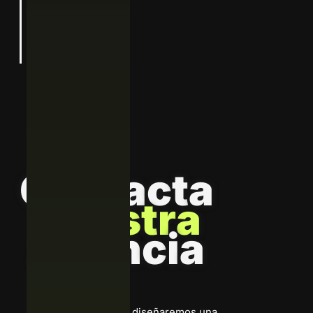
Suscribirme
C
o
n
t
a
c
t
a
N
u
e
s
t
r
a
A
g
e
n
c
i
a
“Escríbenos, juntos diseñaremos una