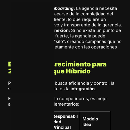
Integración y
Onboarding
:
La agencia necesita
tiempo para empaparse de la complejidad del
sector B2B del cliente, lo que requiere un
compromiso activo y transparente de la gerencia.
Riesgo de desconexión:
Si no existe un punto de
contacto interno fuerte, la agencia puede
funcionar en un “silo”, creando campañas que no
se alinean completamente con las operaciones
de ventas.
El modelo de crecimiento para
2026: El Enfoque Híbrido
Para la PyME B2B que busca eficiencia y control, la
solución más inteligente es la
integración
.
En lugar de verlos como competidores, es mejor
asignarles roles complementarios:
Responsabil
Modelo
Rol
idad
Ideal
Principal