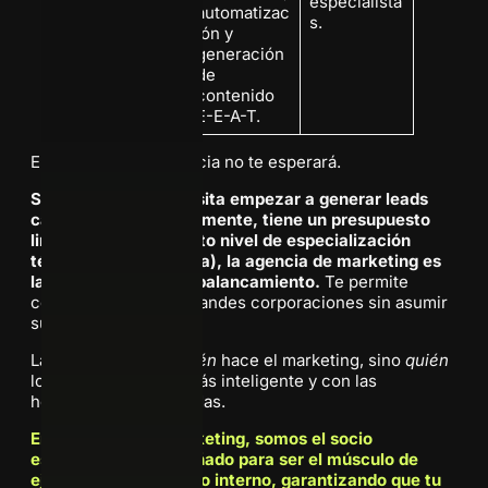
especialista
automatizac
s.
ión y
generación
de
contenido
E-E-A-T.
En 2026, la competencia no te esperará.
Si tu PyME B2B necesita empezar a generar leads
calificados inmediatamente, tiene un presupuesto
limitado y exige un alto nivel de especialización
técnica (SEO/IA/Pauta), la agencia de marketing es
la opción de mayor apalancamiento.
Te permite
competir a nivel de grandes corporaciones sin asumir
sus costos fijos.
La pregunta no es
quién
hace el marketing, sino
quién
lo hace más rápido, más inteligente y con las
herramientas adecuadas.
En La Agencia D Marketing, somos el socio
estratégico B2B diseñado para ser el músculo de
ejecución de tu equipo interno, garantizando que tu