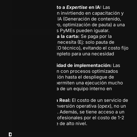
Acceso inmediato a
Expertise
en IA:
Las
agencias ya están invirtiendo en capacitación y
herramientas de IA (Generación de contenido,
análisis predictivo, optimización de pauta) a una
escala que pocas PyMEs pueden igualar.
Especialización a la carta:
Se paga por la
habilidad que se necesita (Ej: solo pauta de
LinkedIn, solo SEO técnico), evitando el costo fijo
de un salario completo para una necesidad
parcial.
Agilidad y Velocidad de implementación:
Las
agencias cuentan con procesos optimizados
(desde la redacción hasta el despliegue de
campañas) que permiten una ejecución mucho
más rápida que la de un equipo interno en
formación.
Costo-Eficiencia Real:
El costo de un servicio de
agencia es una inversión operativa (
opex
), no un
costo fijo laboral. Además, se tiene acceso a un
equipo de 5-6 profesionales por el costo de 1-2
salarios in-house de alto nivel.
Desafíos: