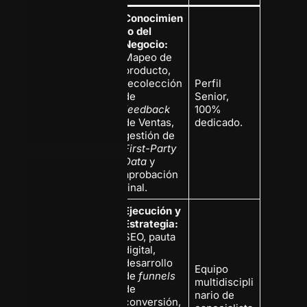
Conocimien
to del
Negocio:
Mapeo de
producto,
recolección
Perfil
Coordinado
de
Senior,
r Interno
feedback
100%
de Ventas,
dedicado.
gestión de
First-Party
Data
y
aprobación
final.
Ejecución y
Estrategia:
SEO, pauta
digital,
desarrollo
Equipo
de
funnels
multidiscipli
Agencia
de
nario de
Externa
conversión,