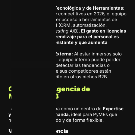
difícil.
Obsolescencia Tecnológica y de Herramientas:
Para mantenerse competitivos en 2026, el equipo
interno debe tener acceso a herramientas de
nivel empresarial (CRM, automatización,
plataformas de
testing
A/B).
El gasto en licencias
y la curva de aprendizaje para el personal es
una inversión constante y que aumenta
anualmente.
Falta de Visión Externa:
Al estar inmersos solo
en un negocio, el equipo interno puede perder
objetividad y no detectar las tendencias o
innovaciones que sus competidores están
aplicando con éxito en otros nichos B2B.
Opción B: La Agencia de
Marketing B2B
La agencia se posiciona como un centro de
Expertise
y Tecnología bajo demanda
, ideal para PyMEs que
necesitan escalar rápido y de forma flexible.
Ventajas de la Agencia