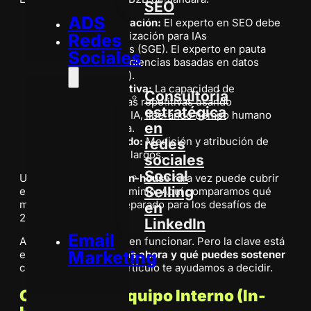
SEO
ADS
Hiper-especialización:
El experto en SEO debe
dominar la optimización para IAs
Redes
conversacionales (SGE). El experto en pauta
Sociales
debe manejar audiencias basadas en datos
(First-Party Data).
Eficiencia operativa:
La capacidad de
Consultoría
automatizar tareas repetitivas usando
estratégica
herramientas de IA, liberando tiempo humano
en
para la estrategia.
Análisis avanzado:
Medición y atribución de
redes
ventas en ciclos largos.
sociales
Social
Un único profesional
in-house
rara vez puede cubrir
Selling
estas tres áreas de dominio. Aquí comparamos qué
modelo está mejor preparado para los desafíos de
en
2026.
LinkedIn
Email
Ambas opciones pueden funcionar. Pero la clave está
Marketing
en saber
qué necesitas ahora y qué puedes sostener
como pyme. En este artículo te ayudamos a decidir.
Opción A: El Equipo Interno (In-