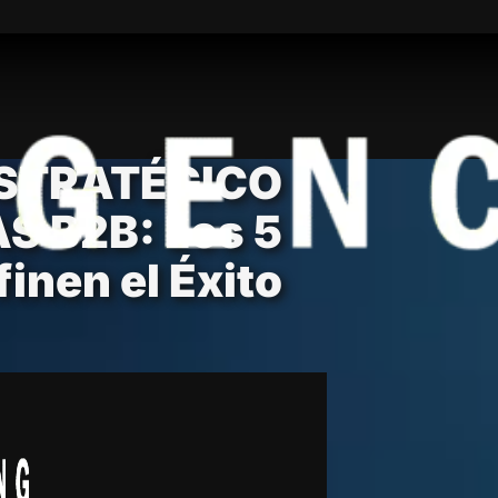
STRATÉGICO
 B2B: Los 5
inen el Éxito