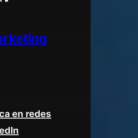
arketing
ica en redes
kedIn